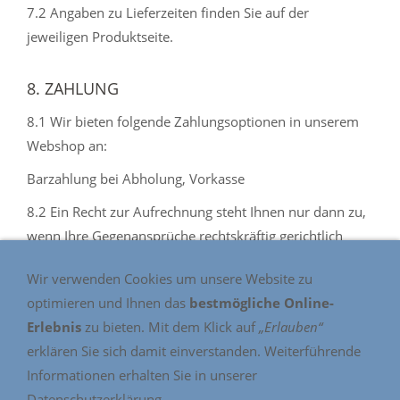
7.2 Angaben zu Lieferzeiten finden Sie auf der
jeweiligen Produktseite.
8. ZAHLUNG
8.1 Wir bieten folgende Zahlungsoptionen in unserem
Webshop an:
Barzahlung bei Abholung, Vorkasse
8.2 Ein Recht zur Aufrechnung steht Ihnen nur dann zu,
wenn Ihre Gegenansprüche rechtskräftig gerichtlich
festgestellt oder unbestritten sind oder schriftlich durch
Wir verwenden Cookies um unsere Website zu
uns anerkannt wurden.
optimieren und Ihnen das
bestmögliche Online-
8.3 Sie können ein Zurückbehaltungsrecht nur ausüben,
Erlebnis
zu bieten. Mit dem Klick auf
„Erlauben“
soweit die Ansprüche aus dem gleichen
erklären Sie sich damit einverstanden. Weiterführende
Vertragsverhältnis resultieren.
Informationen erhalten Sie in unserer
Datenschutzerklärung.